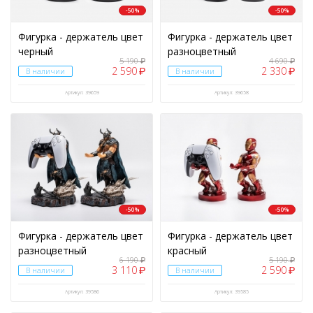
-50%
-50%
Фигурка - держатель цвет
Фигурка - держатель цвет
черный
разноцветный
5 190
4 690
₽
₽
2 590
2 330
₽
₽
В наличии
В наличии
Артикул: 39659
Артикул: 39658
-50%
-50%
Фигурка - держатель цвет
Фигурка - держатель цвет
разноцветный
красный
6 190
5 190
₽
₽
3 110
2 590
₽
₽
В наличии
В наличии
Артикул: 39586
Артикул: 39585