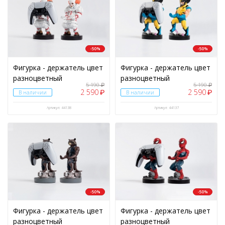
Чехол для iPhone
(38)
Чехол тактический
(1)
Шапки
(131)
-50%
-50%
Шнурки
(1)
Фигурка - держатель цвет
Фигурка - держатель цвет
Эспандеры
(2)
разноцветный
разноцветный
5 190
5 190
₽
₽
2 590
2 590
₽
₽
В наличии
В наличии
Артикул: 44138
Артикул: 44137
-50%
-50%
Фигурка - держатель цвет
Фигурка - держатель цвет
разноцветный
разноцветный