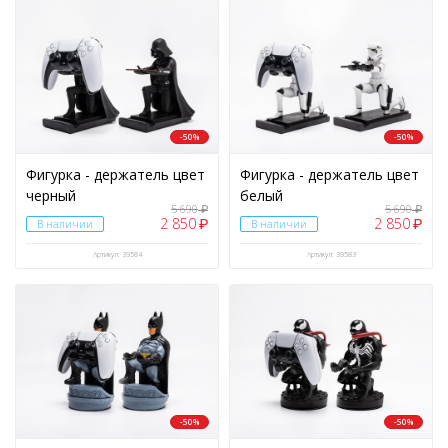
-50%
-50%
Фигурка - держатель цвет
Фигурка - держатель цвет
черный
белый
5 690
5 690
₽
₽
2 850
2 850
₽
₽
В наличии
В наличии
Артикул: 39584
Артикул: 39583
-50%
-50%