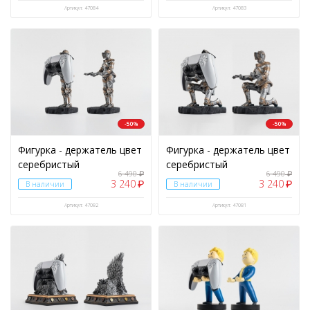
ЦВЕТ
Артикул: 47084
Артикул: 47083
ВИД АКСЕССУАРОВ
Аудио
(17)
Балаклава
(11)
Браслеты
(1)
-50%
-50%
Брелок
(35)
Фигурка - держатель цвет
Фигурка - держатель цвет
серебристый
серебристый
Варежки
(20)
6 490
6 490
₽
₽
3 240
3 240
₽
₽
В наличии
В наличии
Гаджеты/авто/вело товары
(1)
Артикул: 47082
Артикул: 47081
Гамаши
(1)
Гетры
(10)
Держатель
(1)
Жилет тактический разгрузочный
(1)
Зарядные устройства
(6)