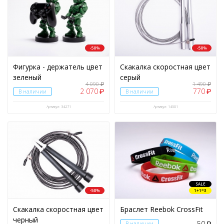
-50%
-50%
Фигурка - держатель цвет
Скакалка скоростная цвет
зеленый
серый
4 090
1 490
₽
₽
2 070
770
₽
₽
В наличии
В наличии
Артикул: 34271
Артикул: 14501
SALE
-50%
1+1=3
Скакалка скоростная цвет
Браслет Reebok CrossFit
черный
50
В наличии