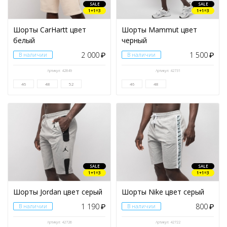
SALE
SALE
1+1=3
1+1=3
Шорты CarHartt цвет
Шорты Mammut цвет
белый
черный
2 000
1 500
В наличии
₽
В наличии
₽
Артикул: 42849
Артикул: 42731
46
48
52
46
48
SALE
SALE
1+1=3
1+1=3
Шорты Jordan цвет серый
Шорты Nike цвет серый
1 190
800
В наличии
₽
В наличии
₽
Артикул: 42726
Артикул: 42722