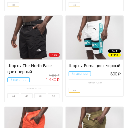
48
46
SALE
-10%
1+1=3
Шорты The North Face
Шорты Puma цвет черный
цвет черный
800
В наличии
₽
1 590
₽
1 430
₽
В наличии
Артикул: 42529
Артикул: 42532
46
44
46
48
50