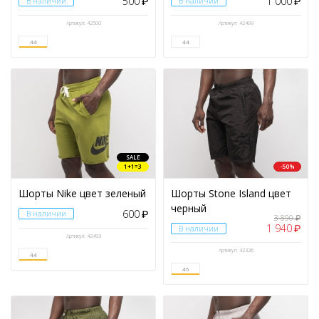
500
1 000
В наличии
₽
В наличии
₽
Артикул: 42500
Артикул: 42499
44
44
SALE
1+1=3
-50%
Шорты Nike цвет зеленый
Шорты Stone Island цвет
черный
600
В наличии
₽
3 890
₽
1 940
₽
В наличии
Артикул: 42493
Артикул: 42326
44
46