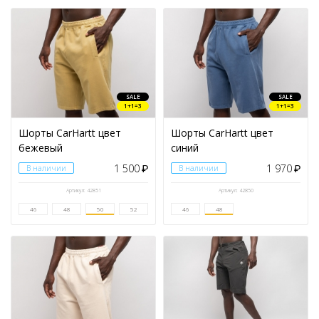
SALE
SALE
1+1=3
1+1=3
Шорты CarHartt цвет
Шорты CarHartt цвет
бежевый
синий
1 500
1 970
В наличии
₽
В наличии
₽
Артикул: 42851
Артикул: 42850
46
48
50
52
46
48