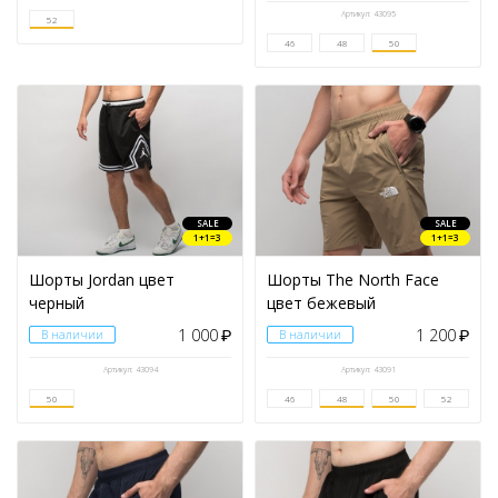
Артикул: 43095
52
46
48
50
РАЗМЕР ОДЕЖДЫ
44
46
48
50
52
SALE
SALE
1+1=3
1+1=3
Шорты Jordan цвет
Шорты The North Face
черный
цвет бежевый
БРЕНД
1 000
1 200
В наличии
₽
В наличии
₽
СЕЗОН
Артикул: 43094
Артикул: 43091
50
46
48
50
52
ЦВЕТ
ПРЕДМЕТ ОДЕЖДЫ