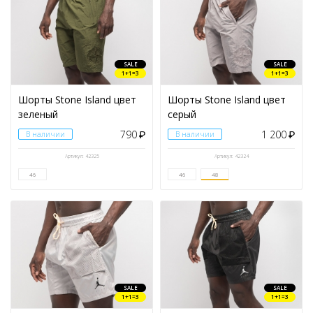
SALE
SALE
1+1=3
1+1=3
Шорты Stone Island цвет
Шорты Stone Island цвет
зеленый
серый
790
1 200
В наличии
₽
В наличии
₽
Артикул: 42325
Артикул: 42324
46
46
48
SALE
SALE
1+1=3
1+1=3