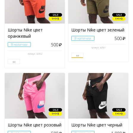
SALE
SALE
1+1=3
1+1=3
Шорты Nike цвет
Шорты Nike цвет зеленый
оранжевый
500
В наличии
₽
500
В наличии
₽
Артикул: 42501
Артикул: 42502
44
44
SALE
SALE
1+1=3
1+1=3
Шорты Nike цвет розовый
Шорты Nike цвет черный