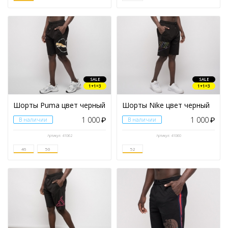
SALE
SALE
1+1=3
1+1=3
Шорты Puma цвет черный
Шорты Nike цвет черный
1 000
1 000
В наличии
₽
В наличии
₽
Артикул: 41062
Артикул: 41060
46
50
52