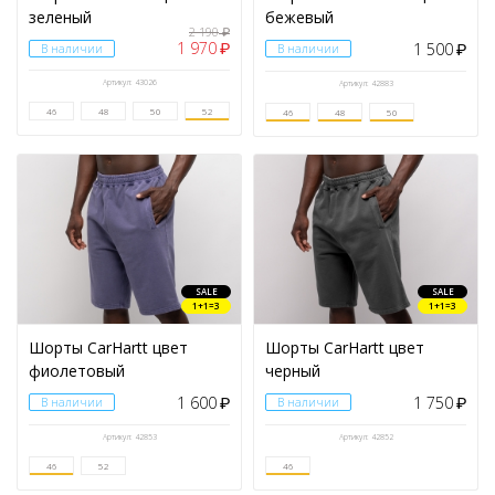
зеленый
бежевый
2 190
₽
1 970
1 500
₽
В наличии
В наличии
₽
Артикул: 43026
Артикул: 42883
46
48
50
52
46
48
50
SALE
SALE
1+1=3
1+1=3
Шорты CarHartt цвет
Шорты CarHartt цвет
фиолетовый
черный
1 600
1 750
В наличии
₽
В наличии
₽
Артикул: 42853
Артикул: 42852
46
52
46