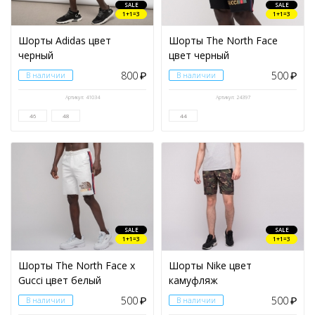
SALE
SALE
1+1=3
1+1=3
Шорты Adidas цвет
Шорты The North Face
черный
цвет черный
800
500
В наличии
₽
В наличии
₽
Артикул: 41034
Артикул: 24397
46
48
44
SALE
SALE
1+1=3
1+1=3
Шорты The North Face x
Шорты Nike цвет
Gucci цвет белый
камуфляж
500
500
В наличии
₽
В наличии
₽