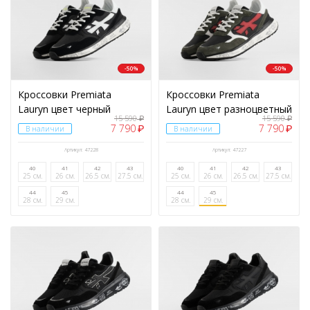
-50%
-50%
Кроссовки Premiata
Кроссовки Premiata
Lauryn цвет черный
Lauryn цвет разноцветный
15 590
15 590
₽
₽
7 790
7 790
₽
₽
В наличии
В наличии
Артикул: 47228
Артикул: 47227
40
41
42
43
40
41
42
43
25 см.
26 см.
26.5 см.
27.5 см.
25 см.
26 см.
26.5 см.
27.5 см.
44
45
44
45
28 см.
29 см.
28 см.
29 см.