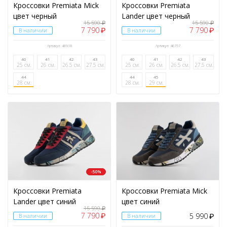
Кроссовки Premiata Mick
Кроссовки Premiata
цвет черный
Lander цвет черный
15 590
15 590
₽
₽
7 790
7 790
₽
₽
В наличии
В наличии
Артикул: 46918
Артикул: 46757
40
41
42
43
40
41
42
43
25 см.
26 см.
26.5 см.
27.5 см.
25 см.
26 см.
26.5 см.
27.5 см.
44
44
45
28 см.
28 см.
29 см.
-50%
Кроссовки Premiata
Кроссовки Premiata Mick
Lander цвет синий
цвет синий
15 590
₽
7 790
5 990
₽
В наличии
В наличии
₽