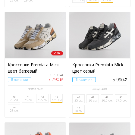
27.5 см.
28 см.
29 см.
28 см.
29 см.
-50%
Кроссовки Premiata Mick
Кроссовки Premiata Mick
цвет бежевый
цвет серый
15 590
₽
7 790
5 990
₽
В наличии
В наличии
₽
Артикул: 46237
Артикул: 46236
40
41
42
43
40
41
42
43
25 см.
26 см.
26.5 см.
27.5 см.
25 см.
26 см.
26.5 см.
27.5 см.
44
44
28 см.
28 см.