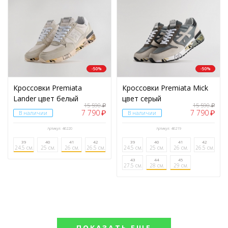
-50%
-50%
Кроссовки Premiata
Кроссовки Premiata Mick
Lander цвет белый
цвет серый
15 590
15 590
₽
₽
7 790
7 790
₽
₽
В наличии
В наличии
Артикул: 46220
Артикул: 46219
39
40
41
42
39
40
41
42
24.5 см.
25 см.
26 см.
26.5 см.
24.5 см.
25 см.
26 см.
26.5 см.
43
44
45
27.5 см.
28 см.
29 см.
ПОКАЗАТЬ ЕЩЕ