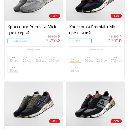
-50%
-50%
Кроссовки Premiata Mick
Кроссовки Premiata Mick
цвет серый
цвет синий
15 590
15 590
₽
₽
7 790
7 790
₽
₽
В наличии
В наличии
Артикул: 46920
Артикул: 46919
40
41
42
43
40
41
42
43
25 см.
26 см.
26.5 см.
27.5 см.
25 см.
26 см.
26.5 см.
27.5 см.
44
44
28 см.
28 см.
-50%
-50%