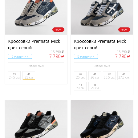
-50%
-50%
Кроссовки Premiata Mick
Кроссовки Premiata Mick
цвет серый
цвет серый
15 590
15 590
₽
₽
7 790
7 790
₽
₽
В наличии
В наличии
Артикул: 46235
Артикул: 46234
39
40
40
41
42
43
24.5 см.
25 см.
25 см.
26 см.
26.5 см.
27.5 см.
44
45
28 см.
29 см.