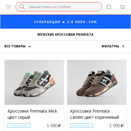
ПОСЛЕДНИЕ РАЗМЕРЫ ОТ 1500₽⚡️
СУПЕРАКЦИЯ 🔥 2-Я ПАРА -50%
МУЖСКИЕ КРОССОВКИ PREMIATA
БЕЗ НАЦЕНКИ МАРКЕТПЛЕЙСОВ ⚡ ВАШ РАЗМЕР
ВСЕ ТОВАРЫ
ФИЛЬТРЫ
3-Я ПАРА В ПОДАРОК 🎁
Кроссовки
ПОСЛЕДНИЕ РАЗМЕРЫ ОТ 1500₽⚡️
Одежда
ПОЛ
СУПЕРАКЦИЯ 🔥 2-Я ПАРА -50%
Аксессуары
Женский
(4)
Скидки
Мужской
(45)
Кроссовки Premiata Mick
Кроссовки Premiata
цвет серый
Lander цвет коричневый
ЦЕНА
5 990
5 990
В наличии
₽
В наличии
₽