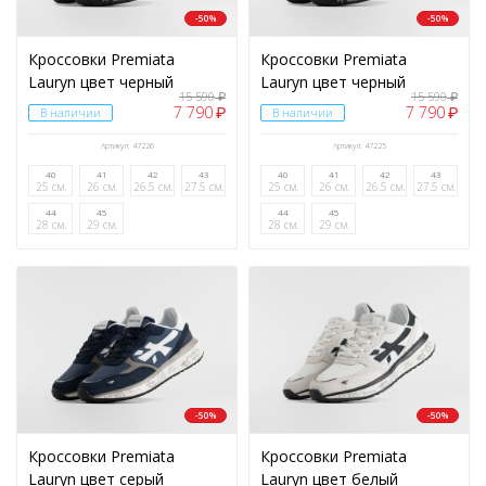
-50%
-50%
Кроссовки Premiata
Кроссовки Premiata
Lauryn цвет черный
Lauryn цвет черный
15 590
15 590
₽
₽
7 790
7 790
₽
₽
В наличии
В наличии
Артикул: 47226
Артикул: 47225
40
41
42
43
40
41
42
43
25 см.
26 см.
26.5 см.
27.5 см.
25 см.
26 см.
26.5 см.
27.5 см.
44
45
44
45
28 см.
29 см.
28 см.
29 см.
-50%
-50%
Кроссовки Premiata
Кроссовки Premiata
Lauryn цвет серый
Lauryn цвет белый