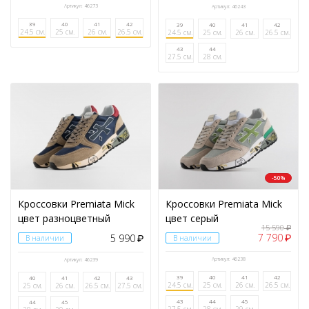
Артикул: 46273
Артикул: 46243
39
40
41
42
39
40
41
42
24.5 см.
25 см.
26 см.
26.5 см.
24.5 см.
25 см.
26 см.
26.5 см.
43
44
27.5 см.
28 см.
-50%
Кроссовки Premiata Mick
Кроссовки Premiata Mick
цвет разноцветный
цвет серый
15 590
₽
7 790
5 990
₽
В наличии
₽
В наличии
Артикул: 46238
Артикул: 46239
39
40
41
42
40
41
42
43
24.5 см.
25 см.
26 см.
26.5 см.
25 см.
26 см.
26.5 см.
27.5 см.
43
44
45
44
45