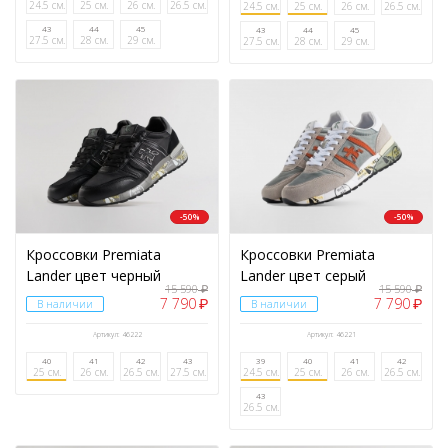
24.5 см.
25 см.
26 см.
26.5 см.
24.5 см.
25 см.
26 см.
26.5 см.
43
44
45
43
44
45
27.5 см.
28 см.
29 см.
27.5 см.
28 см.
29 см.
-50%
-50%
Кроссовки Premiata
Кроссовки Premiata
Lander цвет черный
Lander цвет серый
15 590
15 590
₽
₽
7 790
7 790
₽
₽
В наличии
В наличии
Артикул: 46222
Артикул: 46221
40
41
42
43
39
40
41
42
25 см.
26 см.
26.5 см.
27.5 см.
24.5 см.
25 см.
26 см.
26.5 см.
43
26.5 см.