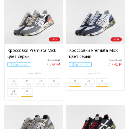
-50%
-50%
Кроссовки Premiata Mick
Кроссовки Premiata Mick
цвет серый
цвет серый
15 590
15 590
₽
₽
7 790
7 790
₽
₽
В наличии
В наличии
Артикул: 46922
Артикул: 46921
40
41
42
43
40
42
43
25 см.
26 см.
26.5 см.
27.5 см.
25 см.
26.5 см.
27.5 см.
44
45
28 см.
29 см.