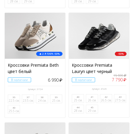
28 см.
29 см.
28 см.
29 см.
КАТЕГОРИЯ
СЕЗОН
МАТЕРИАЛ ВЕРХА
ЦВЕТ
🔥 2-Я ПАРА -50%
-50%
Кроссовки Premiata Beth
Кроссовки Premiata
ПОКАЗАТЬ
цвет белый
Lauryn цвет черный
15 590
₽
7 790
6 990
₽
В наличии
₽
В наличии
Артикул: 47229
Артикул: 31724
СБРОСИТЬ ФИЛЬТР
40
41
42
43
36
37
38
39
25 см.
26 см.
26.5 см.
27.5 см.
22.5 см.
23.5 см.
24 см.
25 см.
44
45
40
28 см.
29 см.
25.5 см.