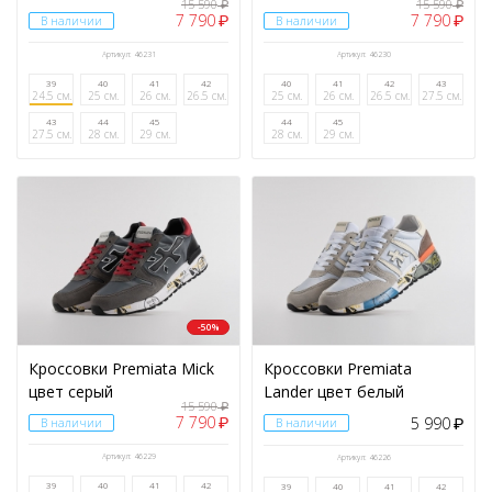
15 590
15 590
₽
₽
7 790
7 790
₽
₽
В наличии
В наличии
Артикул: 46231
Артикул: 46230
39
40
41
42
40
41
42
43
24.5 см.
25 см.
26 см.
26.5 см.
25 см.
26 см.
26.5 см.
27.5 см.
43
44
45
44
45
27.5 см.
28 см.
29 см.
28 см.
29 см.
-50%
Кроссовки Premiata Mick
Кроссовки Premiata
цвет серый
Lander цвет белый
15 590
₽
7 790
5 990
₽
В наличии
В наличии
₽
Артикул: 46229
Артикул: 46226
39
40
41
42
39
40
41
42