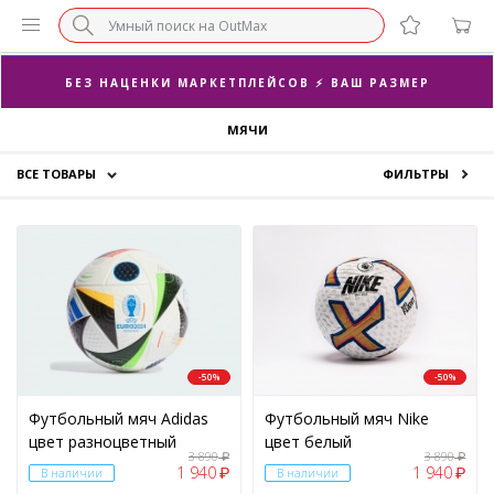
СУПЕРАКЦИЯ 🔥 2-Я ПАРА -50%
БЕЗ НАЦЕНКИ МАРКЕТПЛЕЙСОВ ⚡ ВАШ РАЗМЕР
МЯЧИ
3-Я ПАРА В ПОДАРОК 🎁
ВСЕ ТОВАРЫ
ФИЛЬТРЫ
ПОСЛЕДНИЕ РАЗМЕРЫ ОТ 1500₽⚡️
Кроссовки
СУПЕРАКЦИЯ 🔥 2-Я ПАРА -50%
Одежда
ЦЕНА
Аксессуары
Скидки
-50%
-50%
Футбольный мяч Adidas
Футбольный мяч Nike
цвет разноцветный
цвет белый
БРЕНД
3 890
3 890
₽
₽
1 940
1 940
₽
₽
В наличии
В наличии