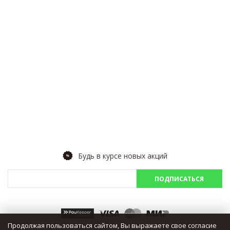
Носки длинные 3 пары
(1)
Носки длинные 4 пары
(3)
Носки длинные 5 пар
(8)
Носки короткие
(33)
Носки короткие 3 пары
(6)
Носки короткие 5 пар
(15)
Носки средние
(24)
Носки средние 3 пар
(1)
Носки средние 5 пар
(5)
Будь в курсе новых акций
Очки
(175)
Очки PREMIUM
(12)
ПОДПИСАТЬСЯ
Пакеты
(9)
Панамы
(49)
Продолжая пользоваться сайтом, Вы выражаете свое согласие
Перчатки
(10)