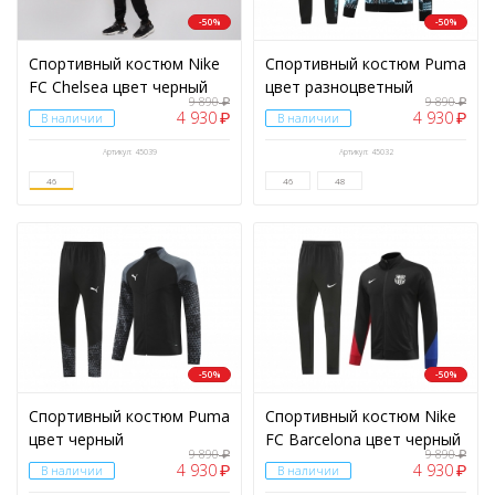
-50%
-50%
Спортивный костюм Nike
Спортивный костюм Puma
FC Chelsea цвет черный
цвет разноцветный
9 890
9 890
₽
₽
4 930
4 930
₽
₽
В наличии
В наличии
Артикул: 45039
Артикул: 45032
46
46
48
-50%
-50%
Спортивный костюм Puma
Спортивный костюм Nike
цвет черный
FC Barcelona цвет черный
9 890
9 890
₽
₽
4 930
4 930
₽
₽
В наличии
В наличии