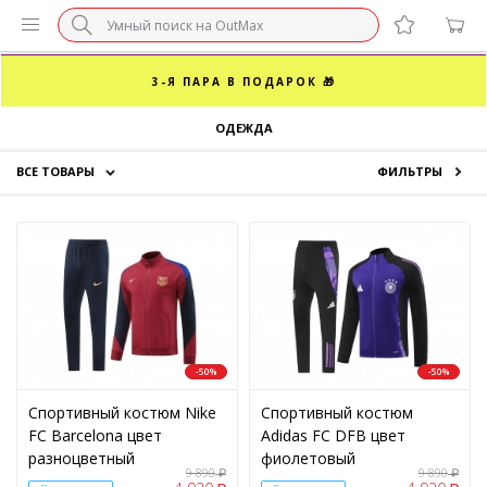
БЕЗ НАЦЕНКИ МАРКЕТПЛЕЙСОВ ⚡ ВАШ РАЗМЕР
3-Я ПАРА В ПОДАРОК 🎁
ОДЕЖДА
ПОСЛЕДНИЕ РАЗМЕРЫ ОТ 1500₽⚡️
ВСЕ ТОВАРЫ
ФИЛЬТРЫ
СУПЕРАКЦИЯ 🔥 2-Я ПАРА -50%
Кроссовки
Одежда
ПОЛ
Аксессуары
Мужской
(10)
Скидки
-50%
-50%
ЦЕНА
Спортивный костюм Nike
Спортивный костюм
FC Barcelona цвет
Adidas FC DFB цвет
разноцветный
фиолетовый
9 890
9 890
₽
₽