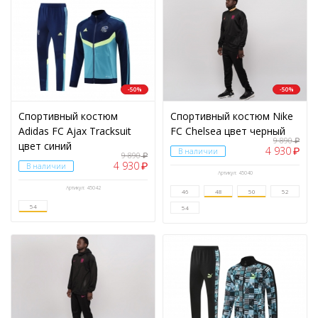
ПОКАЗАТЬ
СБРОСИТЬ ФИЛЬТР
-50%
-50%
Спортивный костюм
Спортивный костюм Nike
Adidas FC Ajax Tracksuit
FC Chelsea цвет черный
9 890
₽
цвет синий
4 930
₽
В наличии
9 890
₽
4 930
₽
В наличии
Артикул: 45040
Артикул: 45042
46
48
50
52
54
54