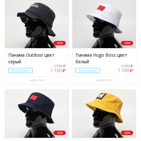
-50%
-50%
Панама Outdoor цвет
Панама Hugo Boss цвет
серый
белый
2 290
2 290
₽
₽
1 160
1 160
₽
₽
В наличии
В наличии
Артикул: 42241
Артикул: 42193
-50%
-50%