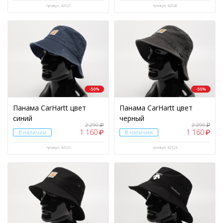
ЦВЕТ
Артикул: 42527
Артикул: 42526
ВИД АКСЕССУАРОВ
Аудио
(17)
Балаклава
(11)
Браслеты
(1)
-50%
-50%
Брелок
(35)
Панама CarHartt цвет
Панама CarHartt цвет
синий
черный
Варежки
(20)
2 290
2 290
₽
₽
1 160
1 160
₽
₽
В наличии
В наличии
Гаджеты/авто/вело товары
(1)
Артикул: 42525
Артикул: 42524
Гамаши
(1)
Гетры
(10)
Держатель
(1)
Жилет тактический разгрузочный
(1)
Зарядные устройства
(6)