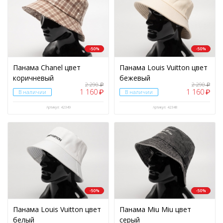
Чехол для iPhone
(38)
Чехол тактический
(1)
Шапки
(140)
-50%
-50%
Шнурки
(1)
Панама Chanel цвет
Панама Louis Vuitton цвет
Эспандеры
(2)
коричневый
бежевый
2 290
2 290
₽
₽
1 160
1 160
₽
₽
В наличии
В наличии
Артикул: 42349
Артикул: 42348
-50%
-50%
Панама Louis Vuitton цвет
Панама Miu Miu цвет
белый
серый