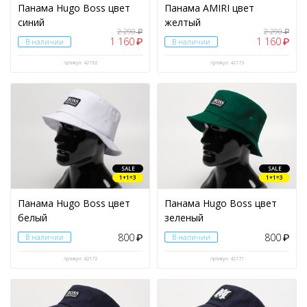
Панама Hugo Boss цвет
Панама AMIRI цвет
синий
желтый
2 290
2 290
₽
₽
1 160
1 160
₽
₽
В наличии
В наличии
Артикул: 42192
Артикул: 42173
SALE
SALE
1+1=3
1+1=3
Панама Hugo Boss цвет
Панама Hugo Boss цвет
белый
зеленый
800
800
В наличии
₽
В наличии
₽
Артикул: 42172
Артикул: 42171