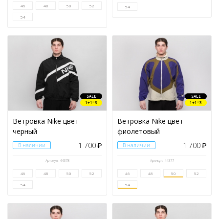
46
48
50
52
54
54
SALE
SALE
1+1=3
1+1=3
Ветровка Nike цвет
Ветровка Nike цвет
черный
фиолетовый
1 700
1 700
В наличии
₽
В наличии
₽
Артикул: 44378
Артикул: 44377
46
48
50
52
46
48
50
52
54
54