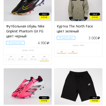
SALE
SALE
1+1=3
1+1=3
Футбольная обувь Nike
Куртка The North Face
Gripknit Phantom GX FG
цвет зеленый
цвет черный
3 000
В наличии
₽
4 990
В наличии
₽
Артикул: 45265
Артикул: 45338
46
48
41
42
44
45
26 см.
26.5 см.
28 см.
29 см.
SALE
SALE
1+1=3
1+1=3