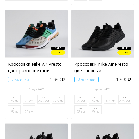
SALE
SALE
1+1=3
1+1=3
Кроссовки Nike Air Presto
Кроссовки Nike Air Presto
цвет разноцветный
цвет черный
1 990
1 990
В наличии
₽
В наличии
₽
Артикул: 44638
Артикул: 44637
40
41
42
43
40
41
42
43
25 см.
26 см.
26.5 см.
27.5 см.
25 см.
26 см.
26.5 см.
27.5 см.
44
45
44
45
28 см.
29 см.
28 см.
29 см.