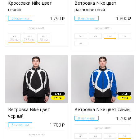
Кроссовки Nike цвет
Ветровка Nike цвет
серый
разноцветный
4 790
1 800
В наличии
₽
В наличии
₽
Артикул: 44527
Артикул: 44381
41
43
44
46
48
50
52
26 см.
27.5 см.
28 см.
54
SALE
SALE
1+1=3
1+1=3
Ветровка Nike цвет
Ветровка Nike цвет синий
черный
1 700
В наличии
₽
1 700
В наличии
₽
Артикул: 44379
Артикул: 44380
46
48
50
52