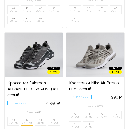
Артикул: 45051
Артикул: 45050
40
41
42
43
37
38
39
40
25 см.
26 см.
26.5 см.
27.5 см.
23.5 см.
24 см.
25 см.
25.5 см.
44
45
46
41
28 см.
29 см.
30 см.
26 см.
SALE
SALE
1+1=3
1+1=3
Кроссовки Salomon
Кроссовки Nike Air Presto
ADVANCED XT-6 ADV цвет
цвет серый
серый
1 990
В наличии
₽
4 990
В наличии
₽
Артикул: 44639
Артикул: 44645
40
41
42
43
25 см.
26 см.
26.5 см.
27.5 см.
42
43
44
45
26.5 см.
27.5 см.
28 см.
29 см.
44
45
28 см.
29 см.