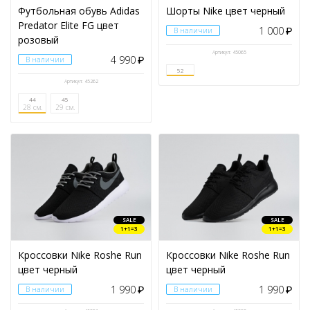
Футбольная обувь Adidas
Шорты Nike цвет черный
Predator Elite FG цвет
1 000
В наличии
₽
розовый
Артикул: 45065
4 990
В наличии
₽
52
Артикул: 45262
44
45
28 см.
29 см.
SALE
SALE
1+1=3
1+1=3
Кроссовки Nike Roshe Run
Кроссовки Nike Roshe Run
цвет черный
цвет черный
1 990
1 990
В наличии
₽
В наличии
₽