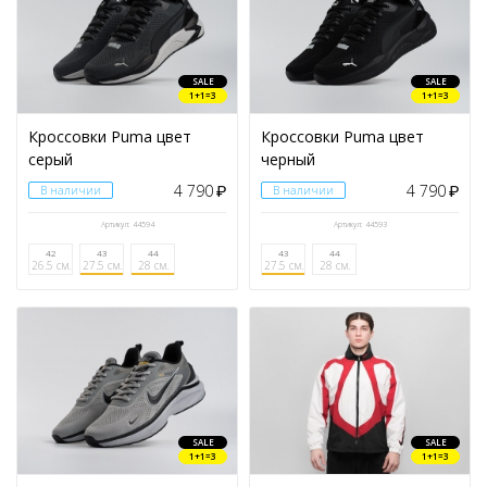
SALE
SALE
1+1=3
1+1=3
Кроссовки Puma цвет
Кроссовки Puma цвет
серый
черный
4 790
4 790
В наличии
₽
В наличии
₽
Артикул: 44594
Артикул: 44593
42
43
44
43
44
26.5 см.
27.5 см.
28 см.
27.5 см.
28 см.
SALE
SALE
1+1=3
1+1=3