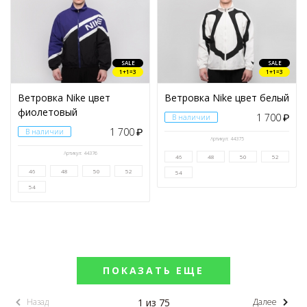
SALE
SALE
1+1=3
1+1=3
Ветровка Nike цвет
Ветровка Nike цвет белый
фиолетовый
1 700
В наличии
₽
1 700
В наличии
₽
Артикул: 44375
Артикул: 44376
46
48
50
52
46
48
50
52
54
54
ПОКАЗАТЬ ЕЩЕ
1 из 75
Назад
Далее