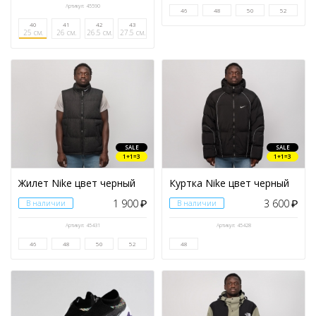
Артикул: 45590
46
48
50
52
40
41
42
43
25 см.
26 см.
26.5 см.
27.5 см.
SALE
SALE
1+1=3
1+1=3
Жилет Nike цвет черный
Куртка Nike цвет черный
1 900
3 600
В наличии
₽
В наличии
₽
Артикул: 45431
Артикул: 45428
46
48
50
52
48